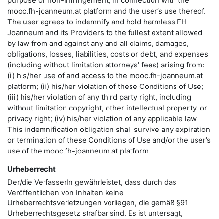
purpose or non-infringement, in connection with the
mooc.fh-joanneum.at platform and the user’s use thereof.
The user agrees to indemnify and hold harmless FH
Joanneum and its Providers to the fullest extent allowed
by law from and against any and all claims, damages,
obligations, losses, liabilities, costs or debt, and expenses
(including without limitation attorneys’ fees) arising from:
(i) his/her use of and access to the mooc.fh-joanneum.at
platform; (ii) his/her violation of these Conditions of Use;
(iii) his/her violation of any third party right, including
without limitation copyright, other intellectual property, or
privacy right; (iv) his/her violation of any applicable law.
This indemnification obligation shall survive any expiration
or termination of these Conditions of Use and/or the user’s
use of the mooc.fh-joanneum.at platform.
Urheberrecht
Der/die VerfasserIn gewährleistet, dass durch das
Veröffentlichen von Inhalten keine
Urheberrechtsverletzungen vorliegen, die gemäß §91
Urheberrechtsgesetz strafbar sind. Es ist untersagt,