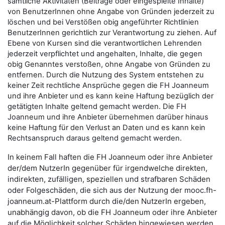
sämtliche Aktivitäten (Beiträge oder eingespielte Inhalte)
von BenutzerInnen ohne Angabe von Gründen jederzeit zu
löschen und bei Verstößen obig angeführter Richtlinien
BenutzerInnen gerichtlich zur Verantwortung zu ziehen. Auf
Ebene von Kursen sind die verantwortlichen Lehrenden
jederzeit verpflichtet und angehalten, Inhalte, die gegen
obig Genanntes verstoßen, ohne Angabe von Gründen zu
entfernen. Durch die Nutzung des System entstehen zu
keiner Zeit rechtliche Ansprüche gegen die FH Joanneum
und ihre Anbieter und es kann keine Haftung bezüglich der
getätigten Inhalte geltend gemacht werden. Die FH
Joanneum und ihre Anbieter übernehmen darüber hinaus
keine Haftung für den Verlust an Daten und es kann kein
Rechtsanspruch daraus geltend gemacht werden.
In keinem Fall haften die FH Joanneum oder ihre Anbieter
der/dem NutzerIn gegenüber für irgendwelche direkten,
indirekten, zufälligen, speziellen und strafbaren Schäden
oder Folgeschäden, die sich aus der Nutzung der mooc.fh-
joanneum.at-Plattform durch die/den NutzerIn ergeben,
unabhängig davon, ob die FH Joanneum oder ihre Anbieter
auf die Möglichkeit solcher Schäden hingewiesen werden.