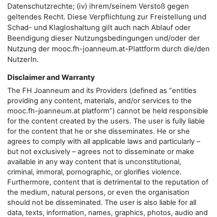
Datenschutzrechte; (iv) ihrem/seinem Verstoß gegen
geltendes Recht. Diese Verpflichtung zur Freistellung und
Schad- und Klagloshaltung gilt auch nach Ablauf oder
Beendigung dieser Nutzungsbedingungen und/oder der
Nutzung der mooc.fh-joanneum.at-Plattform durch die/den
NutzerIn.
Disclaimer and Warranty
The FH Joanneum and its Providers (defined as “entities
providing any content, materials, and/or services to the
mooc.fh-joanneum.at platform”) cannot be held responsible
for the content created by the users. The user is fully liable
for the content that he or she disseminates. He or she
agrees to comply with all applicable laws and particularly –
but not exclusively – agrees not to disseminate or make
available in any way content that is unconstitutional,
criminal, immoral, pornographic, or glorifies violence.
Furthermore, content that is detrimental to the reputation of
the medium, natural persons, or even the organisation
should not be disseminated. The user is also liable for all
data, texts, information, names, graphics, photos, audio and